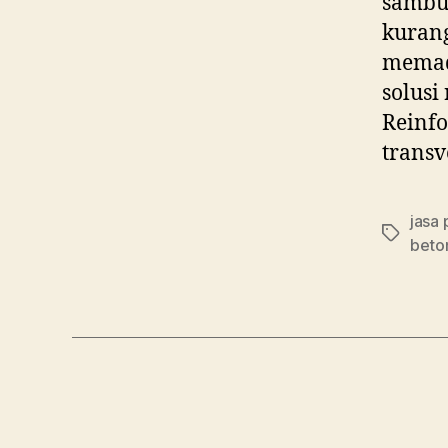
sambun
kurang
memada
solusi
Reinfo
transv
jasa
Tags
beto