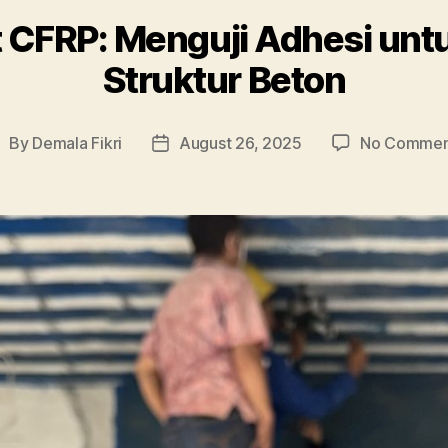
st CFRP: Menguji Adhesi unt
Struktur Beton
By
Demala Fikri
August 26, 2025
No Commen
ost
Post
uthor
date