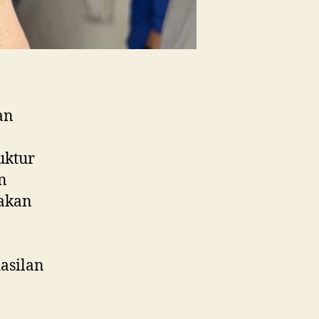
an
uktur
n
nakan
asilan