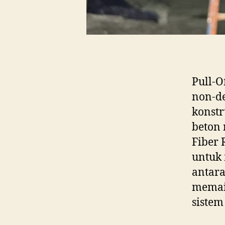
Pull-O
non-de
konstr
beton
Fiber 
untuk 
antara
memai
sistem