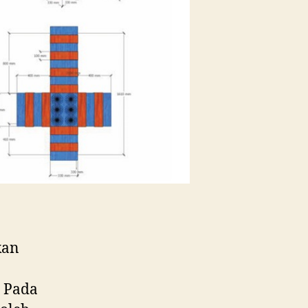
Polymer
(FRP)
kan
 Pada