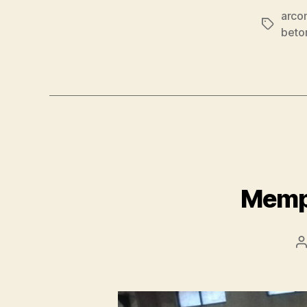
arcon
Tags
beto
Mempe
P
a