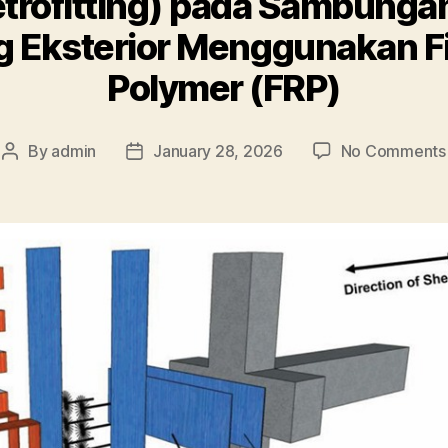
etrofitting) pada Sambunga
g Eksterior Menggunakan F
Polymer (FRP)
By
admin
January 28, 2026
No Comments
Post
Post
author
date