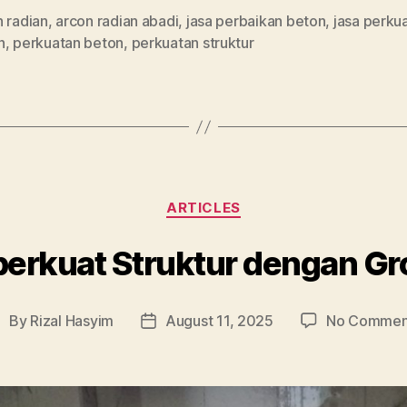
 radian
,
arcon radian abadi
,
jasa perbaikan beton
,
jasa perku
n
,
perkuatan beton
,
perkuatan struktur
Categories
ARTICLES
rkuat Struktur dengan Gr
By
Rizal Hasyim
August 11, 2025
No Commen
ost
Post
uthor
date