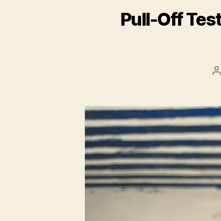
Pull-Off Te
P
a