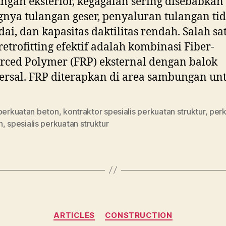
gan eksterior, kegagalan sering disebabkan
nya tulangan geser, penyaluran tulangan ti
i, dan kapasitas daktilitas rendah. Salah sa
 retrofitting efektif adalah kombinasi Fiber-
rced Polymer (FRP) eksternal dengan balok
ersal. FRP diterapkan di area sambungan un
 perkuatan beton
,
kontraktor spesialis perkuatan struktur
,
per
n
,
spesialis perkuatan struktur
Categories
ARTICLES
CONSTRUCTION