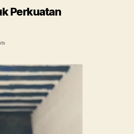
uk Perkuatan
on
ts
Pull-
Off
Test
CFRP:
Menguji
Adhesi
untuk
Perkuatan
Struktur
Beton