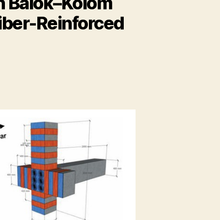
n Balok–Kolom
iber-Reinforced
on
Perkuatan
(Retrofitting)
pada
Sambungan
Balok–
Kolom
Beton
Bertulang
Eksterior
Menggunakan
Fiber-
Reinforced